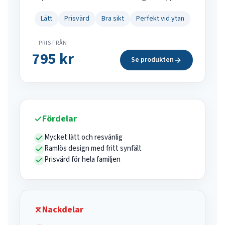
Lätt
Prisvärd
Bra sikt
Perfekt vid ytan
PRIS FRÅN
795 kr
Se produkten
Fördelar
Mycket lätt och resvänlig
Ramlös design med fritt synfält
Prisvärd för hela familjen
Nackdelar