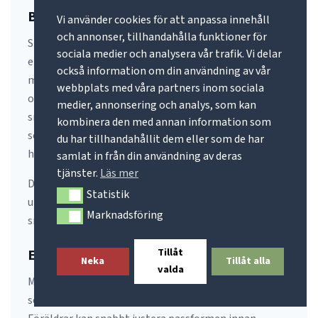
Brett synfält för större upplevelser
Vi använder cookies för att anpassa innehåll
och annonser, tillhandahålla funktioner för
Sharky är utrustad med en härdad monolins som ger
sociala medier och analysera vår trafik. Vi delar
ett brett och öppet synfält. Eftersom masken saknar
också information om din användning av vår
mittstag mellan ögonen får barnet en naturligare vy
webbplats med våra partners inom sociala
och bättre överblick över omgivningen. Det gör
medier, annonsering och analys, som kan
snorklingen både roligare och tryggare samtidigt
kombinera den med annan information som
som den härdade glaslinsen ger extra säkerhet och
du har tillhandahållit dem eller som de har
hållbarhet.
samlat in från din användning av deras
tjänster.
Läs mer
Den breda sikten gör det enklare att upptäcka livet
Statistik
Statistik
under vatten och bidrar till en mer engagerande
Marknadsföring
Marknadsföring
snorkelupplevelse.
Tillåt
Enkel att justera
Neka
Tillåt alla
valda
Masken är försedd med lättanvända snabbspännen
som gör det enkelt att anpassa remmens längd.