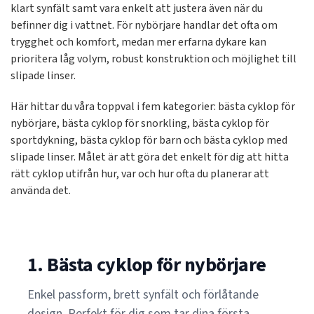
klart synfält samt vara enkelt att justera även när du
befinner dig i vattnet. För nybörjare handlar det ofta om
trygghet och komfort, medan mer erfarna dykare kan
prioritera låg volym, robust konstruktion och möjlighet till
slipade linser.
Här hittar du våra toppval i fem kategorier: bästa cyklop för
nybörjare, bästa cyklop för snorkling, bästa cyklop för
sportdykning, bästa cyklop för barn och bästa cyklop med
slipade linser. Målet är att göra det enkelt för dig att hitta
rätt cyklop utifrån hur, var och hur ofta du planerar att
använda det.
1. Bästa cyklop för nybörjare
Enkel passform, brett synfält och förlåtande
design. Perfekt för dig som tar dina första