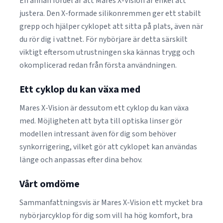
En annan fördel är att Mares X-Vision är enkel att
justera. Den X-formade silikonremmen ger ett stabilt
grepp och hjälper cyklopet att sitta på plats, även när
du rör dig i vattnet. För nybörjare är detta särskilt
viktigt eftersom utrustningen ska kännas trygg och
okomplicerad redan från första användningen.
Ett cyklop du kan växa med
Mares X-Vision är dessutom ett cyklop du kan växa
med. Möjligheten att byta till optiska linser gör
modellen intressant även för dig som behöver
synkorrigering, vilket gör att cyklopet kan användas
länge och anpassas efter dina behov.
Vårt omdöme
Sammanfattningsvis är Mares X-Vision ett mycket bra
nybörjarcyklop för dig som vill ha hög komfort, bra