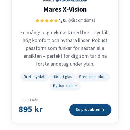
MARES
•
REKOMMENDERAD
Mares X-Vision
4,8
/5
(vårt omdöme)
En mångsidig dykmask med brett synfält,
hög komfort och bytbara linser. Robust
passform som funkar för nästan alla
ansikten – perfekt för dig som tar dina
första andetag under ytan.
Brett synfält
Härdat glas
Premium silikon
Bytbara linser
PRIS FRÅN
895 kr
Se produkten