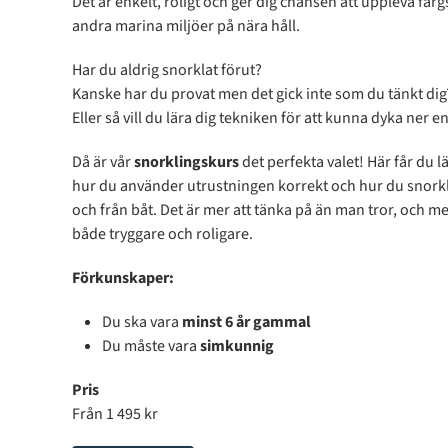
Det är enkelt, roligt och ger dig chansen att uppleva fär
andra marina miljöer på nära håll.
Har du aldrig snorklat förut?
Kanske har du provat men det gick inte som du tänkt dig
Eller så vill du lära dig tekniken för att kunna dyka ner e
Då är vår
snorklingskurs
det perfekta valet! Här får du l
hur du använder utrustningen korrekt och hur du snorkl
och från båt. Det är mer att tänka på än man tror, och me
både tryggare och roligare.
Förkunskaper:
Du ska vara
minst 6 år gammal
Du måste vara
simkunnig
Pris
Från 1 495 kr