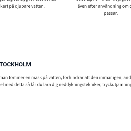
kert på djupare vatten.
även efter användning om d
passar.
 STOCKHOLM
r man tömmer en mask på vatten, förhindrar att den immar igen, a
 med detta så får du lära dig neddykningstekniker, tryckutjämning, 