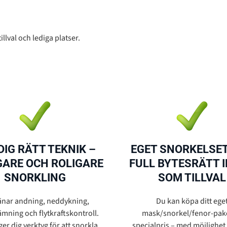
lval och lediga platser.
DIG RÄTT TEKNIK –
EGET SNORKELSE
ARE OCH ROLIGARE
FULL BYTESRÄTT 
SNORKLING
SOM TILLVAL
änar andning, neddykning,
Du kan köpa ditt ege
ämning och flytkraftskontroll.
mask/snorkel/fenor-paket
er dig verktyg för att snorkla
specialpris – med möjlighet 