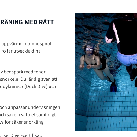
TRÄNING MED RÄTT
en uppvärmd inomhuspool i
ro får utveckla dina
tiv benspark med fenor,
orkeln. Du lär dig även att
ddykningar (Duck Dive) och
a och anpassar undervisningen
och säker i vattnet samtidigt
s för säker snorkling.
rkel Diver-certifikat.