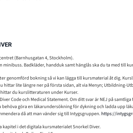
IVER
kcentret (Barnhusgatan 4, Stockholm).
an minibuss. Badkläder, handduk samt hänglås ska du ta med till kurst
ter genomförd bokning så vi kan lägga till kursmaterial åt dig.
Kursl
hittar lite längre ner på första sidan, alt via Menyn; Utbildning-Utb
hittar du kurslitteraturen under Kurser.
eDiver Code och Medical Statement. Om ditt svar är NEJ på samtliga
u behöva göra en läkarundersökning för dykning och ladda upp läkar
mendera då att man vänder sig till Intygsgruppen.
https://intygsg
la kapitel i det digitala kursmaterialet Snorkel Diver.