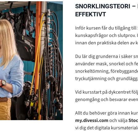
SNORKLINGSTEORI – 
EFFEKTIVT
Inför kursen får du tillgång till
kunskapsfrågor och slutprov. I
innan den praktiska delen av 
Du lär dig grunderna i säker s
använder mask, snorkel och fe
snorkeltömning, förebyggande 
tryckutjämning och grundlägg
Vid kursstart på dykcentret föl
genomgång och besvarar eventue
Allt du behöver göra innan kurs
my.divessi.com
och välja
Sto
vi dig det digitala kursmaterial