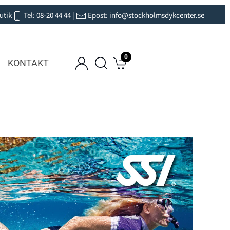
utik
Tel:
08-20 44 44
|
Epost:
info@stockholmsdykcenter.se
0
KONTAKT