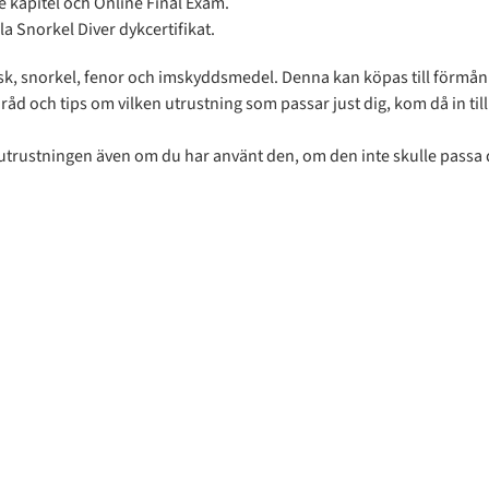
je kapitel och Online Final Exam.
a Snorkel Diver dykcertifikat.
k, snorkel, fenor och imskyddsmedel. Denna kan köpas till förmånli
 ha råd och tips om vilken utrustning som passar just dig, kom då in til
 utrustningen även om du har använt den, om den inte skulle passa