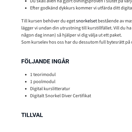
Du skall även ha gjort övningsproven i slutet på var
Efter godkänd dykkurs kommer vi utfärda ditt digital
Till kursen behöver du eget
snorkelset
bestående av mas
lägger vi undan din utrustning till kurstillfället. Vill du
någon dag innan) så hjälper vi dig välja ut ett paket.
Som kurselev hos oss har du dessutom full bytesrätt på
FÖLJANDE INGÅR
1 teorimodul
1 poolmodul
Digital kurslitteratur
Digitalt Snorkel Diver Certifikat
TILLVAL