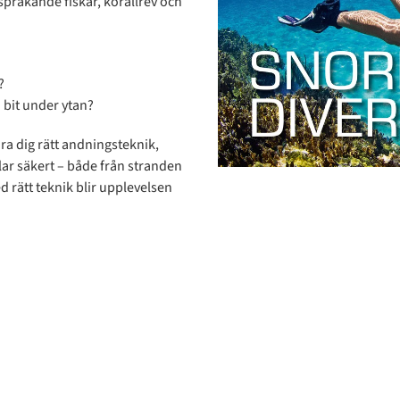
gsprakande fiskar, korallrev och
?
n bit under ytan?
ära dig rätt andningsteknik,
ar säkert – både från stranden
d rätt teknik blir upplevelsen