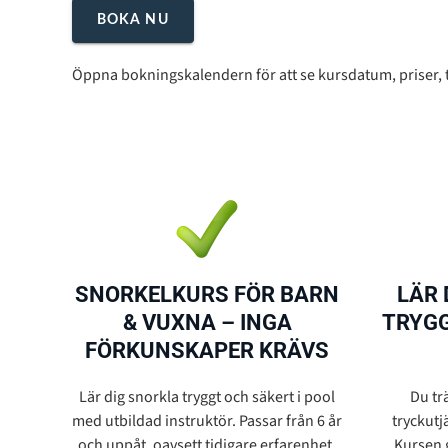
BOKA NU
Öppna bokningskalendern för att se kursdatum, priser, til
SNORKELKURS FÖR BARN
LÄR 
& VUXNA – INGA
TRYGG
FÖRKUNSKAPER KRÄVS
Lär dig snorkla tryggt och säkert i pool
Du tr
med utbildad instruktör. Passar från 6 år
tryckutj
och uppåt, oavsett tidigare erfarenhet.
Kursen g