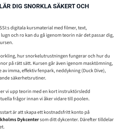
LÄR DIG SNORKLA SÄKERT OCH
 SSI:s digitala kursmaterial med filmer, text,
 lugn och ro kan du gå igenom teorin när det passar dig,
kursen.
norkling, hur snorkelutrustningen fungerar och hur du
nor på rätt sätt. Kursen går även igenom masktömning,
av imma, effektiv fenpark, neddykning (Duck Dive),
ande säkerhetsrutiner.
jer vi upp teorin med en kort instruktörsledd
lla frågor innan vi åker vidare till poolen.
start är att skapa ett kostnadsfritt konto på
ckholms Dykcenter
som ditt dykcenter. Därefter tilldelar
et.