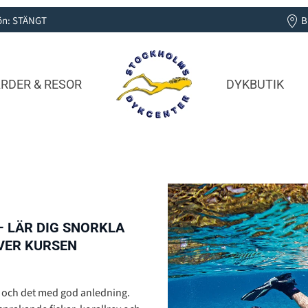
 Sön: STÄNGT
B
RDER & RESOR
DYKBUTIK
 LÄR DIG SNORKLA
IVER KURSEN
– och det med god anledning.