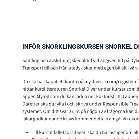
INFÖR SNORKLINGSKURSEN SNORKEL D
Samling och avslutning sker alltid vid angiven tid på Dy
Transport till och från utedyk sker med egen bil alt i vår
Du ska ha skapat ett konto på
my.divessi.com/register
ef
hittar kurslitteraturen Snorkel Diver under Kurser som du 
appen MySSI som du kan ladda ner kostndsfritt. I appen 
Därefter ska du fylla i och skriva under Responsible Fre
systemet. Om ditt svar är JA på någon av frågorna kan d
läkargodkännande krävs kommer detta framgå. Vi rekom
Till kurstillfället,torsdagen ska du ha läst igenom al