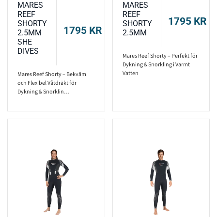
MARES
MARES
REEF
REEF
1795
KR
SHORTY
SHORTY
1795
KR
2.5MM
2.5MM
SHE
DIVES
Mares Reef Shorty – Perfekt för
Dykning & Snorkling i Varmt
Vatten
Mares Reef Shorty – Bekväm
och Flexibel Våtdräkt för
Dykning & Snorklin…