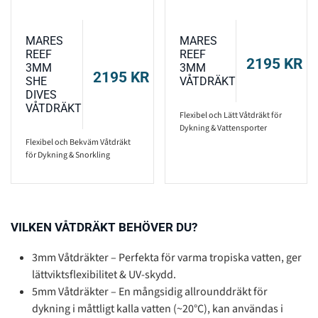
MARES
MARES
REEF
REEF
2195
KR
3MM
3MM
2195
KR
SHE
VÅTDRÄKT
DIVES
VÅTDRÄKT
Flexibel och Lätt Våtdräkt för
Dykning & Vattensporter
Flexibel och Bekväm Våtdräkt
för Dykning & Snorkling
VILKEN VÅTDRÄKT BEHÖVER DU?
3mm Våtdräkter – Perfekta för varma tropiska vatten, ger
lättviktsflexibilitet & UV-skydd.
5mm Våtdräkter – En mångsidig allrounddräkt för
dykning i måttligt kalla vatten (~20°C), kan användas i