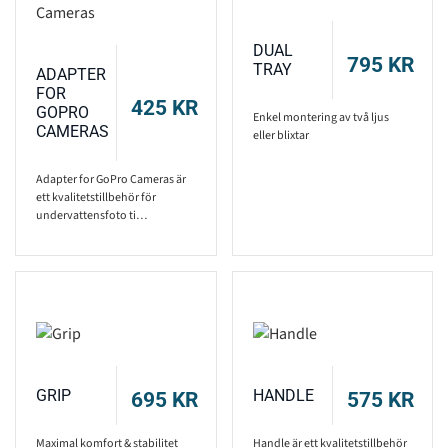
DUAL
795
KR
TRAY
ADAPTER
FOR
425
KR
GOPRO
Enkel montering av två ljus
CAMERAS
eller blixtar
Adapter for GoPro Cameras är
ett kvalitetstillbehör för
undervattensfoto ti…
GRIP
HANDLE
695
KR
575
KR
Maximal komfort & stabilitet
Handle är ett kvalitetstillbehör