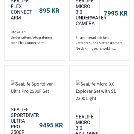
SEALIFE
SEALIFE
FLEX
MICRO
895
KR
CONNECT
3.0
7995
KR
ARM
UNDERWATER
CAMERA
Utöka Din
Undervattensfotografering
En avancerad och helt
med Flex Connect Arm
vattentät undervattenskamera
för dykning och snorklin…
SEALIFE
SPORTDIVER
SEALIFE
ULTRA
MICRO
9495
KR
PRO
3.0
2500F
EXPLORER