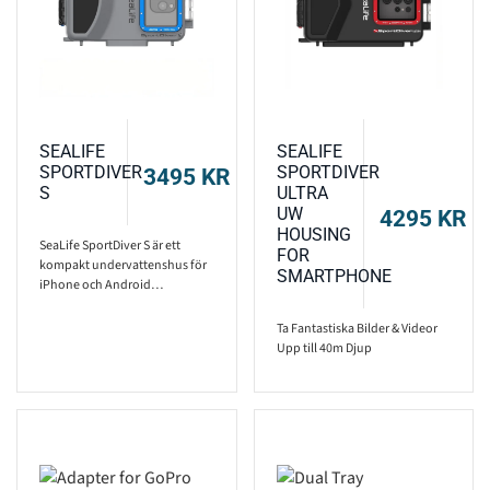
SEALIFE
SEALIFE
SPORTDIVER
SPORTDIVER
3495
KR
S
ULTRA
UW
4295
KR
HOUSING
SeaLife SportDiver S är ett
FOR
kompakt undervattenshus för
SMARTPHONE
iPhone och Android…
Ta Fantastiska Bilder & Videor
Upp till 40m Djup