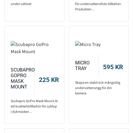
under vattnet
för undervattensfoto tillbehör.
Produkten…
MICRO
595
KR
TRAY
SCUBAPRO
GOPRO
225
KR
MASK
Skapa en stabil och mångsidig
MOUNT
undervattensrigg för din
kamera
Scubapro GoPro Mask Mount är
ett kvalitetstillbehör för cyklop
| dykmasker…