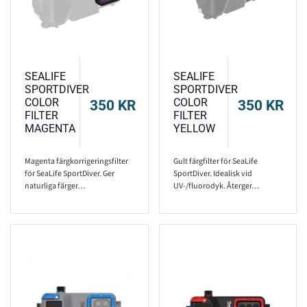
SEALIFE
SEALIFE
SPORTDIVER
SPORTDIVER
COLOR
COLOR
350
KR
350
KR
FILTER
FILTER
MAGENTA
YELLOW
Magenta färgkorrigeringsfilter
Gult färgfilter för SeaLife
för SeaLife SportDiver. Ger
SportDiver. Idealisk vid
naturliga färger…
UV-/fluorodyk. Återger…