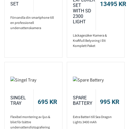
13495
KR
SET
SET
WITH SD
2300
Förvandla din smartphone till
LIGHT
en professionell
undervattenskamera
Läckagesäker Kamera &
Kraftfull Belysning i Ett
Komplett Paket
SINGEL
SPARE
695
KR
995
KR
TRAY
BATTERY
Flexibel montering av ljus &
Extra Batteri till Sea Dragon
blixt för bättre
Lights 3400 mAh
undervattensfotografering