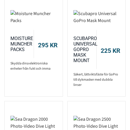
MOISTURE
SCUBAPRO
MUNCHER
UNIVERSAL
295
KR
PACKS
GOPRO
225
KR
MASK
MOUNT
Skydda dina elektroniska
enheter från fukt och imma
Säkert, lättviktsfäste för GoPro
till dykmasker med dubbla
linser