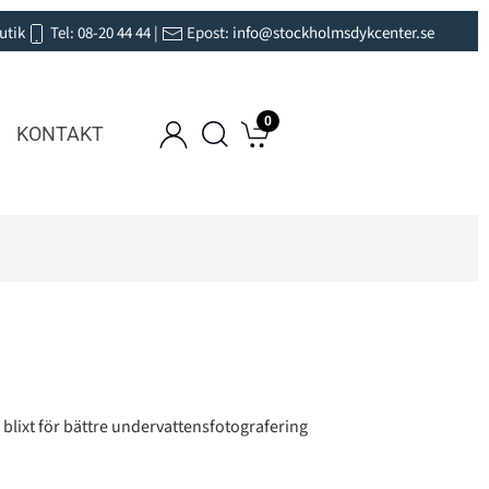
utik
Tel:
08-20 44 44
|
Epost:
info@stockholmsdykcenter.se
0
KONTAKT
 blixt för bättre undervattensfotografering