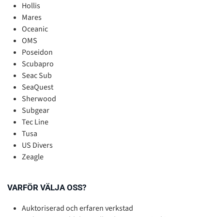
Hollis
Mares
Oceanic
OMS
Poseidon
Scubapro
Seac Sub
SeaQuest
Sherwood
Subgear
Tec Line
Tusa
US Divers
Zeagle
VARFÖR VÄLJA OSS?
Auktoriserad och erfaren verkstad