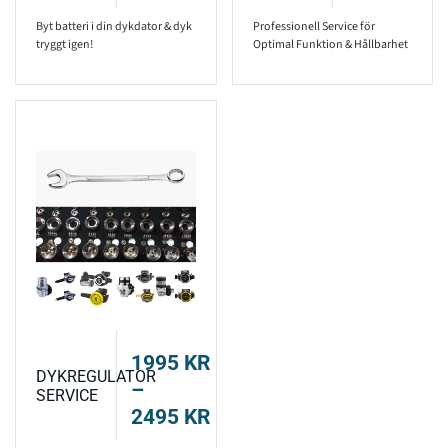
Byt batteri i din dykdator & dyk
Professionell Service för
tryggt igen!
Optimal Funktion & Hållbarhet
1995
KR
DYKREGULATOR
–
SERVICE
PRISINTERVALL:
2495
KR
1995 KR