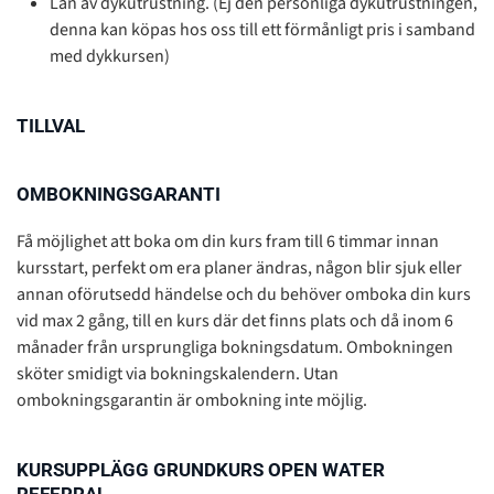
Lån av dykutrustning. (Ej den personliga dykutrustningen,
denna kan köpas hos oss till ett förmånligt pris i samband
med dykkursen)
TILLVAL
OMBOKNINGSGARANTI
Få möjlighet att boka om din kurs fram till 6 timmar innan
kursstart, perfekt om era planer ändras, någon blir sjuk
eller
annan oförutsedd händelse och du behöver omboka din kurs
vid max 2 gång, till en kurs där det finns plats och då inom 6
månader från ursprungliga bokningsdatum. Ombokningen
sköter smidigt via bokningskalendern. Utan
ombokningsgarantin är ombokning inte möjlig.
KURSUPPLÄGG GRUNDKURS OPEN WATER
REFERRAL