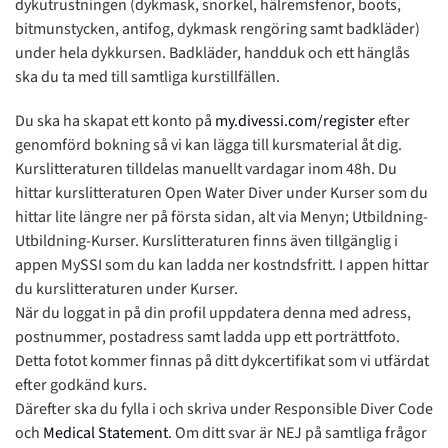
dykutrustningen (dykmask, snorkel, hälremsfenor, boots,
bitmunstycken, antifog, dykmask rengöring samt badkläder)
under hela dykkursen.
Badkläder, handduk och ett hänglås
ska du ta med till samtliga kurstillfällen.
Du ska ha skapat ett konto på
my.divessi.com/register
efter
genomförd bokning så vi kan lägga till kursmaterial åt dig.
Kurslitteraturen tilldelas manuellt vardagar inom 48h. Du
hittar kurslitteraturen Open Water Diver under Kurser som du
hittar lite längre ner på första sidan, alt via Menyn; Utbildning-
Utbildning-Kurser. Kurslitteraturen finns även tillgänglig i
appen MySSI som du kan ladda ner kostndsfritt. I appen hittar
du kurslitteraturen under Kurser.
När du loggat in på din profil uppdatera denna med adress,
postnummer, postadress samt ladda upp ett porträttfoto.
Detta fotot kommer finnas på ditt dykcertifikat som vi utfärdat
efter godkänd kurs.
Därefter ska du fylla i och skriva under Responsible Diver Code
och
Medical Statement
. Om ditt svar är NEJ på samtliga frågor