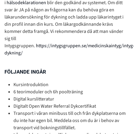
i
hälsodeklarationen
blir den godkänd av systemet. Om ditt
svar är JA på någon av frågorna kan du behöva göra en
läkarundersökning för dykning och ladda upp läkarintyget i
din profil innan din kurs. Om läkargodkännande krävs
kommer detta framgå. Vi rekommendera då att man vänder
sig till
Intygsgruppen.
https://intygsgruppen.se/medicinskaintyg/intyg
dykning/
FÖLJANDE INGÅR
Kursintroduktion
6 teorimoduler och 6h poolträning
Digital kurslitteratur
Digitalt Open Water Referral Dykcertifikat
Transport i våran minibuss till och från dykplatserna om
du inte har egen bil. Meddela oss om du är i behov av
transport vid bokningstillfället.