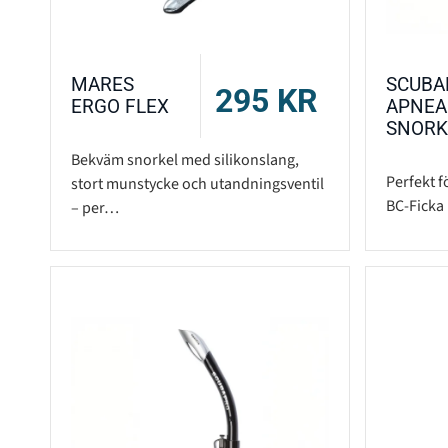
MARES
SCUBA
295
KR
ERGO FLEX
APNEA
SNORK
Bekväm snorkel med silikonslang,
Perfekt 
stort munstycke och utandningsventil
BC-Ficka
– per…