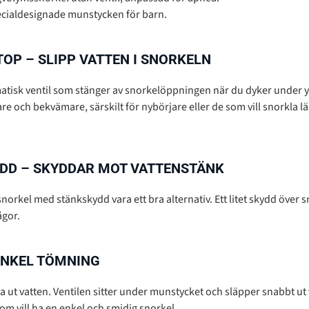
ecialdesignade munstycken för barn.
OP – SLIPP VATTEN I SNORKELN
tisk ventil som stänger av snorkelöppningen när du dyker under yta
are och bekvämare, särskilt för nybörjare eller de som vill snorkla 
DD – SKYDDAR MOT VATTENSTÄNK
 snorkel med stänkskydd vara ett bra alternativ. Ett litet skydd ö
ågor.
ENKEL TÖMNING
åsa ut vatten. Ventilen sitter under munstycket och släpper snabbt ut
om vill ha en enkel och smidig snorkel.