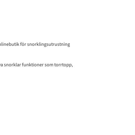
onlinebutik för snorklingsutrustning
iva snorklar funktioner som torrtopp,