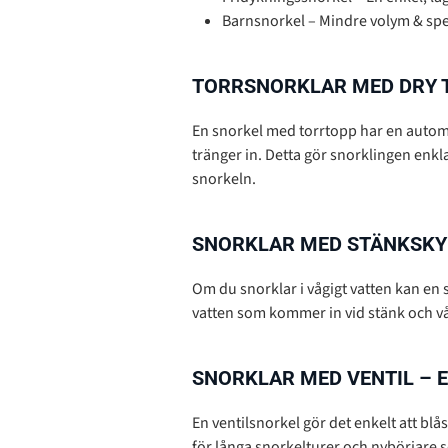
Barnsnorkel – Mindre volym & sp
TORRSNORKLAR MED DRY T
En snorkel med torrtopp har en automa
tränger in. Detta gör snorklingen enkl
snorkeln.
SNORKLAR MED STÄNKSKY
Om du snorklar i vågigt vatten kan en
vatten som kommer in vid stänk och v
SNORKLAR MED VENTIL – 
En ventilsnorkel gör det enkelt att bl
för långa snorkelturer och nybörjare s