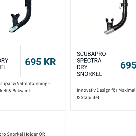
S
SCUBAPRO
695
KR
DRY
SPECTRA
69
EL
DRY
SNORKEL
llsupar & Vattentömning –
Innovativ Design för Maxima
kelt & Bekvämt
& Stabilitet