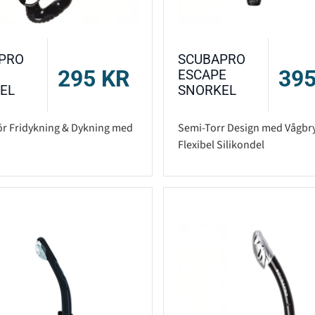
PRO
SCUBAPRO
295
KR
39
ESCAPE
EL
SNORKEL
för Fridykning & Dykning med
Semi-Torr Design med Vågbry
Flexibel Silikondel