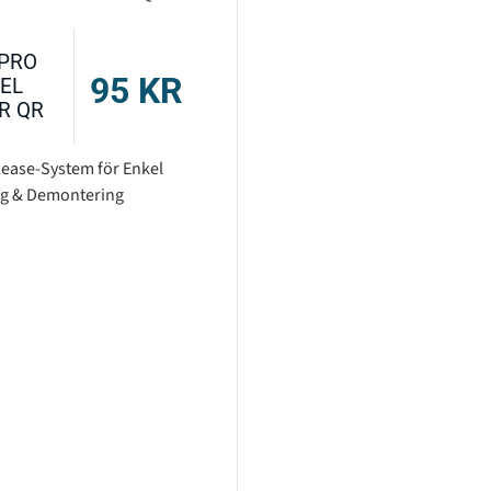
PRO
95
KR
EL
R QR
lease-System för Enkel
g & Demontering