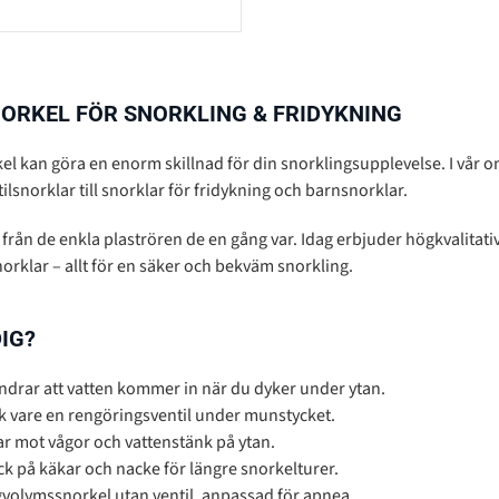
NORKEL FÖR SNORKLING & FRIDYKNING
orkel kan göra en enorm skillnad för din snorklingsupplevelse. I vår 
tilsnorklar till snorklar för fridykning och barnsnorklar.
från de enkla plaströren de en gång var. Idag erbjuder högkvalitat
snorklar – allt för en säker och bekväm snorkling.
IG?
ndrar att vatten kommer in när du dyker under ytan.
ck vare en rengöringsventil under munstycket.
 mot vågor och vattenstänk på ytan.
ck på käkar och nacke för längre snorkelturer.
gvolymssnorkel utan ventil, anpassad för apnea.