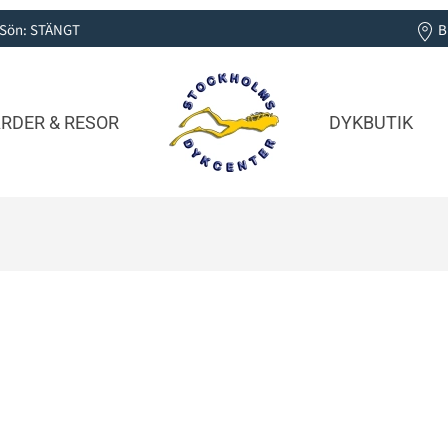
0 | Sön: STÄNGT
B
RDER & RESOR
DYKBUTIK
Snorklar