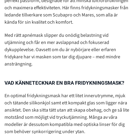
perfekt passform, designade för att minska luftförbrukningen
och maximera effektiviteten. Här finns fridykningsmasker från
ledande tillverkare som Scubapro och Mares, som alla är
kända för sin kvalitet och komfort.
Med rätt apnémask slipper du onödig belastning vid
utjämning och får en mer avslappnad och fokuserad
dykupplevelse. Oavsett om du är nybörjare eller erfaren
fridykare har vi masken som tar dig djupare – med mindre
ansträngning.
VAD KÄNNETECKNAR EN BRA FRIDYKNINGSMASK?
En optimal fridykningsmask har ett litet innerutrymme, mjuk
och tätande silikonkjol samt ett kompakt glas som ligger nära
ansiktet. Den ska sitta tätt utan att skapa obehag, och ge så lite
motstånd som möjligt vid tryckutjämning. Många av våra
modeller är dessutom kompatibla med optiska linser för dig
som behöver synkorrigering under ytan.