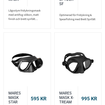
SF
Lågvolym fridykningsmask
med antifog-silikon, matt
Optimerad för Fridykning &
finish och brett synfält…
Spearfishing med Brett Synfält
MARES
MARES
MASK
MASK X-
595
KR
995
KR
STAR
TREAM