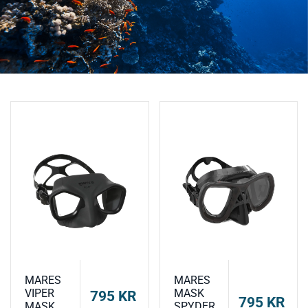
MARES
MARES
VIPER
MASK
795
KR
795
KR
MASK
SPYDER