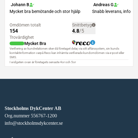
Stockholms DykCenter AB
Org.nummer 556767-1200
info@stockholmsdykcenter.se