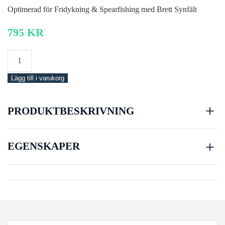
Optimerad för Fridykning & Spearfishing med Brett Synfält
795
KR
Mares
Mask
Lägg till i varukorg
Spyder
SF
mängd
PRODUKTBESKRIVNING
EGENSKAPER