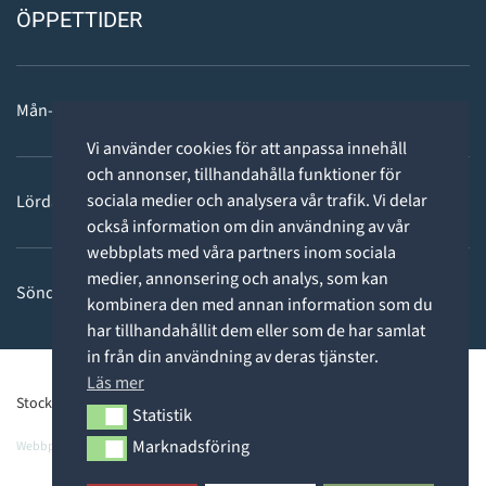
ÖPPETTIDER
Mån-fre: 11 - 18
Vi använder cookies för att anpassa innehåll
och annonser, tillhandahålla funktioner för
sociala medier och analysera vår trafik. Vi delar
Lördag: 11-15
också information om din användning av vår
webbplats med våra partners inom sociala
medier, annonsering och analys, som kan
Söndag: STÄNGT
kombinera den med annan information som du
har tillhandahållit dem eller som de har samlat
in från din användning av deras tjänster.
Läs mer
Stockholms Dykcenter ©2026 -
Privacy Policy
Statistik
Statistik
Marknadsföring
Webbpartner
Webbproffs.se
Marknadsföring