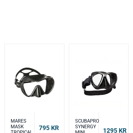
MARES
SCUBAPRO
MASK
SYNERGY
795
KR
1295
KR
TROPICAL
MINI