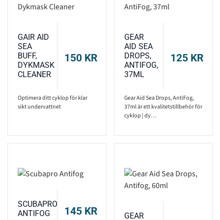
GAIR AID
GEAR
SEA
AID SEA
BUFF,
DROPS,
150
KR
125
KR
DYKMASK
ANTIFOG,
CLEANER
37ML
Optimera ditt cyklop för klar
Gear Aid Sea Drops, AntiFog,
sikt undervattnet
37ml är ett kvalitetstillbehör för
cyklop | dy…
SCUBAPRO
145
KR
ANTIFOG
GEAR