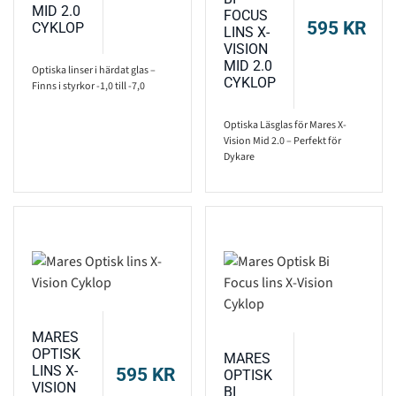
MID 2.0
FOCUS
595
KR
CYKLOP
LINS X-
VISION
MID 2.0
Optiska linser i härdat glas –
CYKLOP
Finns i styrkor -1,0 till -7,0
Optiska Läsglas för Mares X-
Vision Mid 2.0 – Perfekt för
Dykare
MARES
OPTISK
MARES
LINS X-
595
KR
OPTISK
VISION
BI