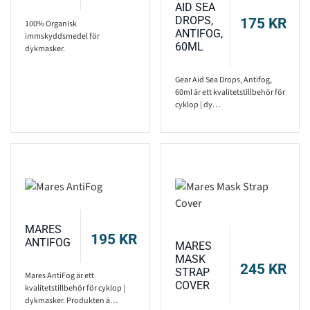
AID SEA
DROPS,
175
KR
100% Organisk
ANTIFOG,
immskyddsmedel för
60ML
dykmasker.
Gear Aid Sea Drops, Antifog,
60ml är ett kvalitetstillbehör för
cyklop | dy…
MARES
195
KR
ANTIFOG
MARES
MASK
245
KR
STRAP
Mares AntiFog är ett
COVER
kvalitetstillbehör för cyklop |
dykmasker. Produkten ä…