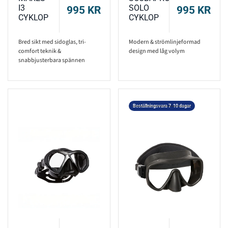
I3
SOLO
995
KR
995
KR
CYKLOP
CYKLOP
Bred sikt med sidoglas, tri-
Modern & strömlinjeformad
comfort teknik &
design med låg volym
snabbjusterbara spännen
Beställningsvara 7-10 dagar