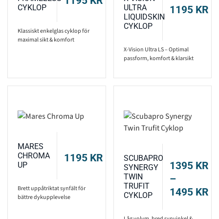
1195
KR
CYKLOP
ULTRA
1195
KR
LIQUIDSKIN
CYKLOP
Klassiskt enkelglas cyklop för
maximal sikt & komfort
X-Vision Ultra LS – Optimal
passform, komfort & klarsikt
MARES
CHROMA
1195
KR
SCUBAPRO
1395
KR
UP
SYNERGY
TWIN
–
TRUFIT
Brett uppåtriktat synfält för
P
1495
KR
CYKLOP
bättre dykupplevelse
13
TI
Låg volym, bred synvinkel &