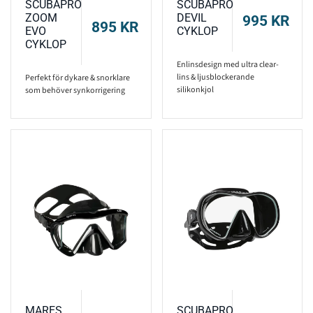
SCUBAPRO
SCUBAPRO
ZOOM
DEVIL
995
KR
895
KR
EVO
CYKLOP
CYKLOP
Enlinsdesign med ultra clear-
lins & ljusblockerande
Perfekt för dykare & snorklare
silikonkjol
som behöver synkorrigering
MARES
SCUBAPRO