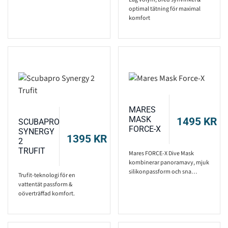
optimal tätning för maximal
14
komfort
MARES
MASK
1495
KR
SCUBAPRO
FORCE-X
SYNERGY
1395
KR
2
TRUFIT
Mares FORCE-X Dive Mask
kombinerar panoramavy, mjuk
silikonpassform och sna…
Trufit-teknologi för en
vattentät passform &
oöverträffad komfort.