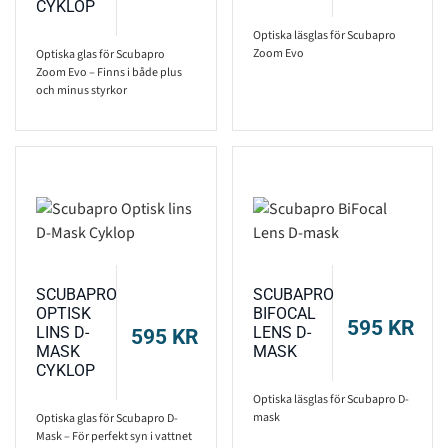
CYKLOP
Optiska läsglas för Scubapro
Zoom Evo
Optiska glas för Scubapro
Zoom Evo – Finns i både plus
och minus styrkor
SCUBAPRO
SCUBAPRO
OPTISK
BIFOCAL
595
KR
LINS D-
LENS D-
595
KR
MASK
MASK
CYKLOP
Optiska läsglas för Scubapro D-
mask
Optiska glas för Scubapro D-
Mask – För perfekt syn i vattnet