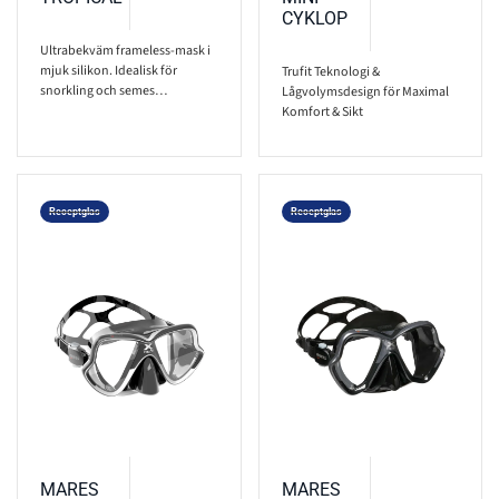
CYKLOP
Ultrabekväm frameless-mask i
mjuk silikon. Idealisk för
Trufit Teknologi &
snorkling och semes…
Lågvolymsdesign för Maximal
Komfort & Sikt
Receptglas
Receptglas
MARES
MARES