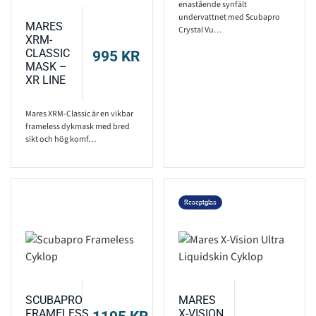
enastående synfält
undervattnet med Scubapro
MARES
Crystal Vu…
XRM-
CLASSIC
995
KR
MASK –
XR LINE
Mares XRM-Classic är en vikbar
frameless dykmask med bred
sikt och hög komf…
Receptglas
SCUBAPRO
MARES
FRAMELESS
X-VISION