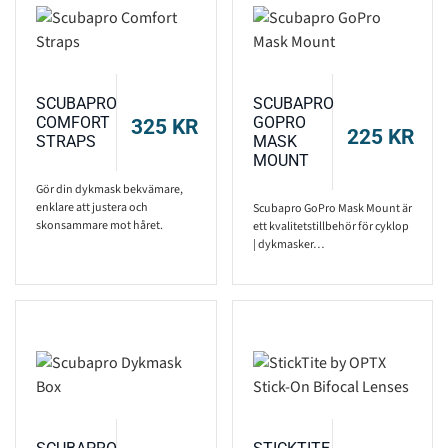
SCUBAPRO
SCUBAPRO
COMFORT
GOPRO
325
KR
225
KR
STRAPS
MASK
MOUNT
Gör din dykmask bekvämare,
enklare att justera och
Scubapro GoPro Mask Mount är
skonsammare mot håret.
ett kvalitetstillbehör för cyklop
| dykmasker…