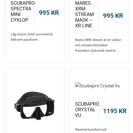
SCUBAPRO
MARES
SPECTRA
XRM-
995
KR
MINI
STREAM
995
KR
CYKLOP
MASK –
XR LINE
Låg volym, bred synvinkel &
bekväm passform
Mares XRM-Stream är en vikbar
och ultrakomfortabel
frameless-dykmask med br…
SCUBAPRO
CRYSTAL
1195
KR
VU
Maximal komfort och