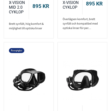
X-VISION
X-VISION
895
KR
895
KR
MID 2.0
CYKLOP
CYKLOP
Överlägsen komfort, brett
synfält och kompatibel med
Brett synfält, hög komfort &
optiska linser för per…
möjlighet till optiska linser
Receptglas