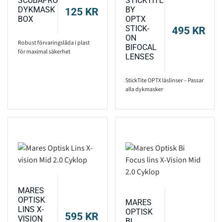
SCUBAPRO
STICKTITE
DYKMASK
BY
125
KR
BOX
OPTX
STICK-
495
KR
ON
Robust förvaringslåda i plast
BIFOCAL
för maximal säkerhet
LENSES
StickTite OPTX läslinser – Passar
alla dykmasker
MARES
OPTISK
MARES
LINS X-
OPTISK
595
KR
VISION
BI