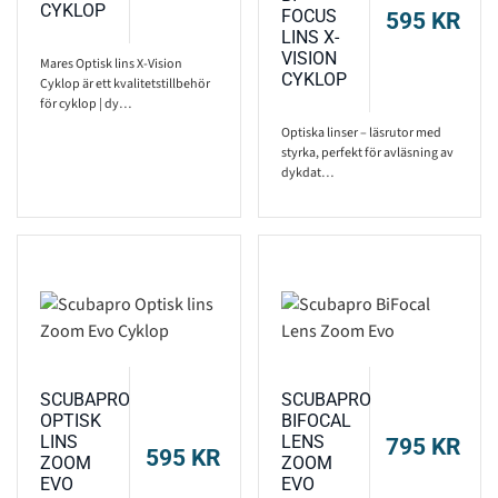
CYKLOP
FOCUS
595
KR
LINS X-
VISION
Mares Optisk lins X-Vision
CYKLOP
Cyklop är ett kvalitetstillbehör
för cyklop | dy…
Optiska linser – läsrutor med
styrka, perfekt för avläsning av
dykdat…
SCUBAPRO
SCUBAPRO
OPTISK
BIFOCAL
LINS
LENS
795
KR
595
KR
ZOOM
ZOOM
EVO
EVO