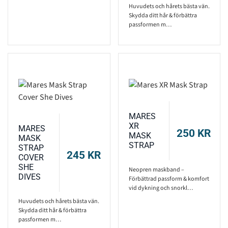
Huvudets och hårets bästa vän.
Skydda ditt hår & förbättra
passformen m…
MARES
XR
MARES
250
KR
MASK
MASK
STRAP
STRAP
245
KR
COVER
SHE
Neopren maskband –
DIVES
Förbättrad passform & komfort
vid dykning och snorkl…
Huvudets och hårets bästa vän.
Skydda ditt hår & förbättra
passformen m…