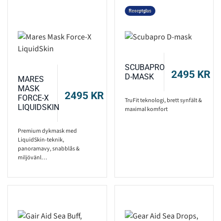
Receptglas
SCUBAPRO
2495
KR
D-MASK
MARES
MASK
2495
KR
FORCE-X
TruFit teknologi, brett synfält &
LIQUIDSKIN
maximal komfort
Premium dykmask med
LiquidSkin-teknik,
panoramavy, snabblås &
miljövänl…