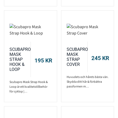
SCUBAPRO
SCUBAPRO
MASK
MASK
245
KR
STRAP
STRAP
195
KR
HOOK &
COVER
LOOP
Huvudets och hårets bästa vän.
Skydda ditt hår & förbättra
Scubapro Mask Strap Hook &
passformen m…
Loop är ett kvalitetstillbehör
för cyklop |…