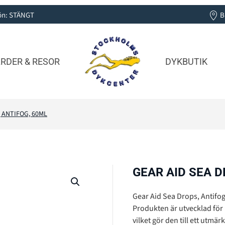
 Sön: STÄNGT
B
RDER & RESOR
DYKBUTIK
 ANTIFOG, 60ML
GEAR AID SEA D
Gear Aid Sea Drops, Antifog,
Produkten är utvecklad för 
vilket gör den till ett utmär