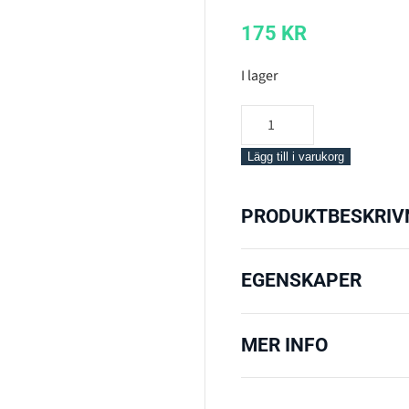
175
KR
I lager
Gear
Aid
Sea
Lägg till i varukorg
Drops,
Antifog,
PRODUKTBESKRIV
60ml
mängd
EGENSKAPER
MER INFO