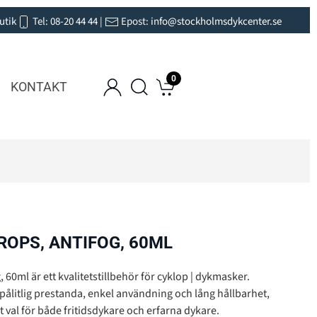
utik
Tel:
08-20 44 44
|
Epost:
info@stockholmsdykcenter.se
0
KONTAKT
ROPS, ANTIFOG, 60ML
 60ml är ett kvalitetstillbehör för cyklop | dykmasker.
pålitlig prestanda, enkel användning och lång hållbarhet,
kt val för både fritidsdykare och erfarna dykare.