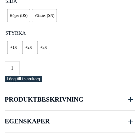
SIDA
Höger (DS)
Vänster (SN)
STYRKA
+1,0
+2,0
+3,0
Scubapro
BiFocal
Lägg till i varukorg
Lens
D-
mask
PRODUKTBESKRIVNING
mängd
EGENSKAPER