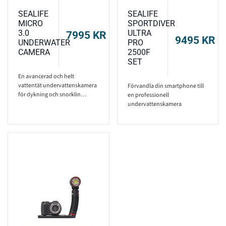
SEALIFE
SEALIFE
MICRO
SPORTDIVER
3.0
ULTRA
7995
KR
9495
KR
UNDERWATER
PRO
CAMERA
2500F
SET
En avancerad och helt
vattentät undervattenskamera
Förvandla din smartphone till
för dykning och snorklin…
en professionell
undervattenskamera