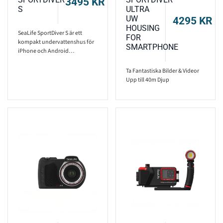
3495
KR
S
ULTRA
UW
4295
KR
HOUSING
SeaLife SportDiver S är ett
FOR
kompakt undervattenshus för
SMARTPHONE
iPhone och Android…
Ta Fantastiska Bilder & Videor
Upp till 40m Djup