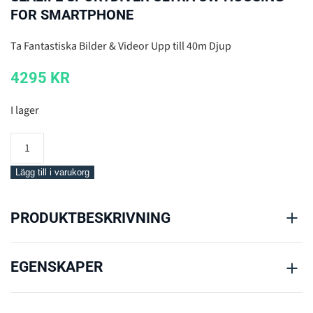
FOR SMARTPHONE
Ta Fantastiska Bilder & Videor Upp till 40m Djup
4295
KR
I lager
SeaLife
SportDiver
Ultra
Lägg till i varukorg
UW
Housing
PRODUKTBESKRIVNING
For
Smartphone
mängd
EGENSKAPER