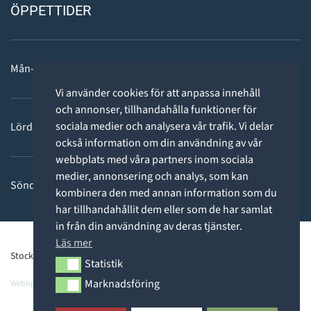
ÖPPETTIDER
Mån-fre: 11 - 18
Vi använder cookies för att anpassa innehåll
och annonser, tillhandahålla funktioner för
sociala medier och analysera vår trafik. Vi delar
Lördag: 11-15
också information om din användning av vår
webbplats med våra partners inom sociala
medier, annonsering och analys, som kan
Söndag: STÄNGT
kombinera den med annan information som du
har tillhandahållit dem eller som de har samlat
in från din användning av deras tjänster.
Läs mer
Stockholms Dykcenter ©2026 -
Privacy Policy
Statistik
Statistik
Marknadsföring
Webbpartner
Webbproffs.se
Marknadsföring