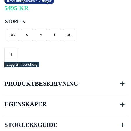
Beställningsvara 5-7 dagar
5495
KR
STORLEK
XS
S
M
L
XL
Scubapro
Everflex
Yulex®
Lägg till i varukorg
Dive
Steamer,
PRODUKTBESKRIVNING
Woman,
3/2mm
mängd
EGENSKAPER
STORLEKSGUIDE