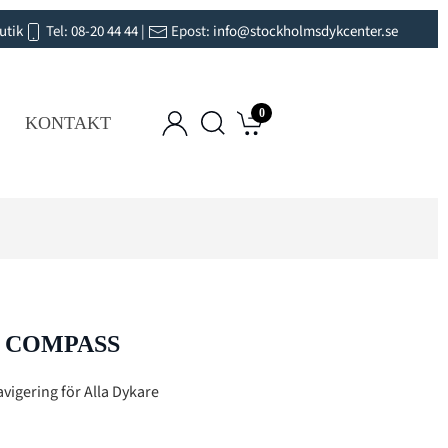
utik
Tel:
08-20 44 44
|
Epost:
info@stockholmsdykcenter.se
0
KONTAKT
2 COMPASS
vigering för Alla Dykare