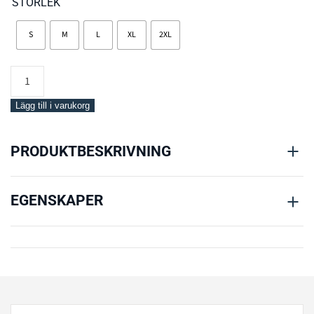
STORLEK
S
M
L
XL
2XL
Mares
Active
Heating
Lägg till i varukorg
Pants
–
PRODUKTBESKRIVNING
XR
Line
mängd
EGENSKAPER