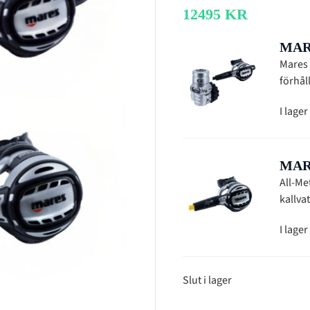
12495
KR
MAR
Mares 
förhå
I lager
MAR
All-Me
kallva
I lager
Slut i lager