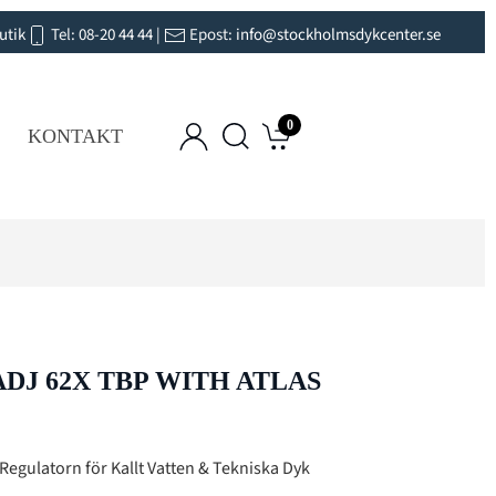
utik
Tel:
08-20 44 44
|
Epost:
info@stockholmsdykcenter.se
0
KONTAKT
DJ 62X TBP WITH ATLAS
 Regulatorn för Kallt Vatten & Tekniska Dyk