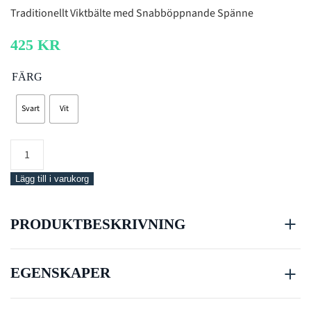
Traditionellt Viktbälte med Snabböppnande Spänne
425
KR
FÄRG
Svart
Vit
Mares
Belt
Elastic
Lägg till i varukorg
w
Nylon
PRODUKTBESKRIVNING
Buckle
mängd
EGENSKAPER