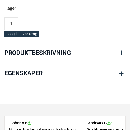
I lager
Mares
Cordura
Strap
Lägg till i varukorg
For
FD
PRODUKTBESKRIVNING
Collar
mängd
EGENSKAPER