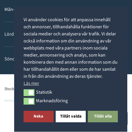
Mån-fre: 11 - 18
Vi använder cookies för att anpassa innehåll
och annonser, tillhandahålla funktioner för
sociala medier och analysera vår trafik. Vi delar
Lördag: 11-15
också information om din användning av vår
webbplats med våra partners inom sociala
medier, annonsering och analys, som kan
Söndag: STÄNGT
kombinera den med annan information som du
har tillhandahållit dem eller som de har samlat
in från din användning av deras tjänster.
Läs mer
Stockholms Dykcenter ©2026 -
Privacy Policy
Statistik
Statistik
Marknadsföring
Webbpartner
Webbproffs.se
Marknadsföring
Neka
Tillåt valda
Tillåt alla