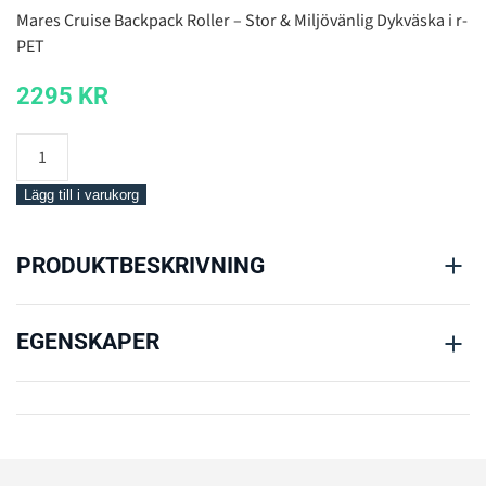
Mares Cruise Backpack Roller – Stor & Miljövänlig Dykväska i r-
PET
2295
KR
Mares
Cruise
Backpack
Lägg till i varukorg
Roller
mängd
PRODUKTBESKRIVNING
EGENSKAPER