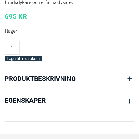
fritidsdykare och erfarna dykare.
695
KR
I lager
Mares
DIN/Yoke
Adaptor
Lägg till i varukorg
mängd
PRODUKTBESKRIVNING
EGENSKAPER