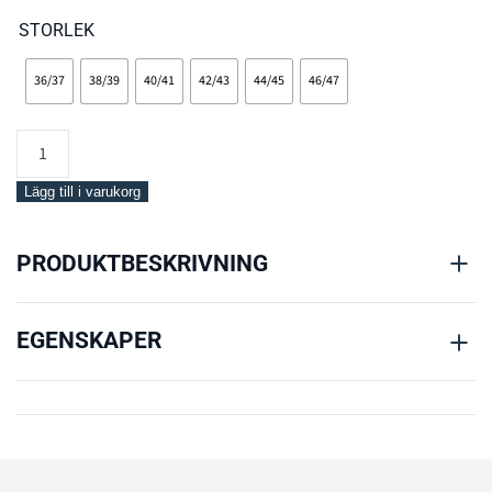
STORLEK
36/37
38/39
40/41
42/43
44/45
46/47
Mares
Fins
X-
Lägg till i varukorg
Wing
mängd
PRODUKTBESKRIVNING
EGENSKAPER