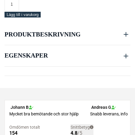
Mares
Hose
Retainer
Lägg till i varukorg
mängd
PRODUKTBESKRIVNING
EGENSKAPER