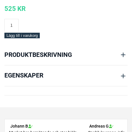
525
KR
Mares
LP
Inflatorslang
Lägg till i varukorg
75cm
mängd
PRODUKTBESKRIVNING
EGENSKAPER