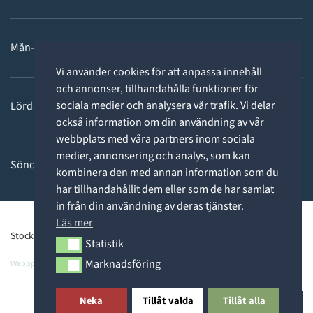
Mån-fre: 11 - 18
Vi använder cookies för att anpassa innehåll
och annonser, tillhandahålla funktioner för
sociala medier och analysera vår trafik. Vi delar
Lördag: 11-15
också information om din användning av vår
webbplats med våra partners inom sociala
medier, annonsering och analys, som kan
Söndag: STÄNGT
kombinera den med annan information som du
har tillhandahållit dem eller som de har samlat
in från din användning av deras tjänster.
Läs mer
Stockholms Dykcenter ©2026 -
Privacy Policy
Statistik
Statistik
Marknadsföring
Webbpartner
Webbproffs.se
Marknadsföring
Neka
Tillåt valda
Tillåt alla