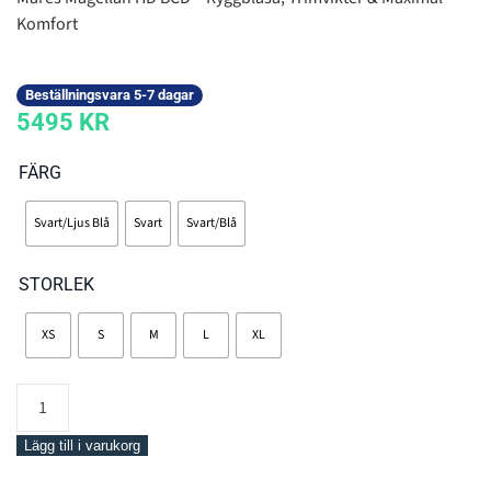
Komfort
Beställningsvara 5-7 dagar
5495
KR
FÄRG
Svart/Ljus Blå
Svart
Svart/Blå
STORLEK
XS
S
M
L
XL
Mares
BCD
Magellan
Lägg till i varukorg
HD