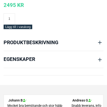
2495
KR
Mares
Mission
2
Lägg till i varukorg
Console
mängd
PRODUKTBESKRIVNING
EGENSKAPER