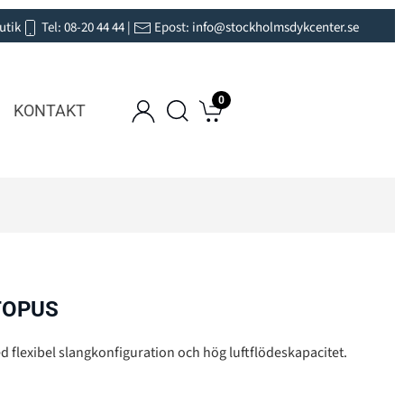
utik
Tel:
08-20 44 44
|
Epost:
info@stockholmsdykcenter.se
0
KONTAKT
TOPUS
ed flexibel slangkonfiguration och hög luftflödeskapacitet.