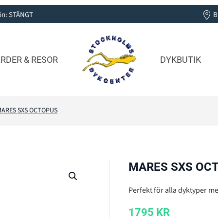
 Sön: STÄNGT
B
RDER & RESOR
DYKBUTIK
MARES SXS OCTOPUS
MARES SXS OC
Perfekt för alla dyktyper m
1795
KR