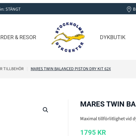
 Sön: STÄNGT
B
RDER & RESOR
DYKBUTIK
R TILLBEHÖR
MARES TWIN BALANCED PISTON DRY KIT 62X
MARES TWIN BA
Maximal tillförlitlighet vid 
1795
KR