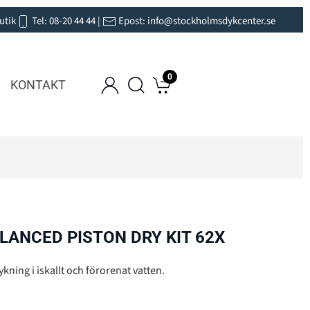
utik
Tel:
08-20 44 44
|
Epost:
info@stockholmsdykcenter.se
0
KONTAKT
LANCED PISTON DRY KIT 62X
dykning i iskallt och förorenat vatten.