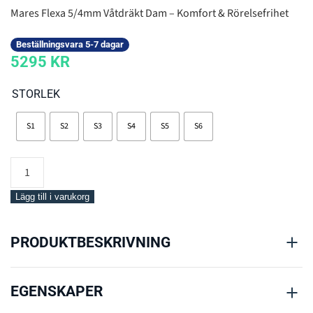
Mares Flexa 5/4mm Våtdräkt Dam – Komfort & Rörelsefrihet
Beställningsvara 5-7 dagar
5295
KR
STORLEK
S1
S2
S3
S4
S5
S6
Mares
Wetsuit
Flexa
Lägg till i varukorg
5/4
She
PRODUKTBESKRIVNING
Dives
mängd
EGENSKAPER