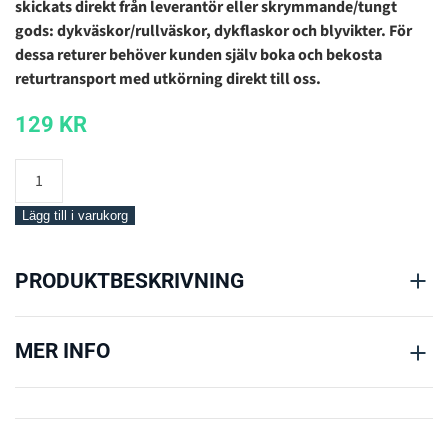
skickats direkt från leverantör eller skrymmande/tungt
gods: dykväskor/rullväskor, dykflaskor och blyvikter. För
dessa returer behöver kunden själv boka och bekosta
returtransport med utkörning direkt till oss.
129
KR
Returfrakt
mängd
Lägg till i varukorg
PRODUKTBESKRIVNING
MER INFO