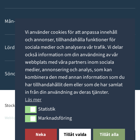
Mån-fre: 11 - 18
Vi använder cookies för att anpassa innehåll
och annonser, tillhandahålla funktioner för
sociala medier och analysera vår trafik. Vi delar
Lördag: 11-15
också information om din användning av vår
webbplats med våra partners inom sociala
medier, annonsering och analys, som kan
Söndag: STÄNGT
kombinera den med annan information som du
har tillhandahållit dem eller som de har samlat
in från din användning av deras tjänster.
Läs mer
Stockholms Dykcenter ©2026 -
Privacy Policy
Statistik
Statistik
Marknadsföring
Webbpartner
Webbproffs.se
Marknadsföring
Neka
Tillåt valda
Tillåt alla