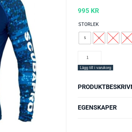
995
KR
STORLEK
S
M
L
XL
Scubapro
Aegean
Long
Lägg till i varukorg
Sleeve
mängd
PRODUKTBESKRIV
EGENSKAPER