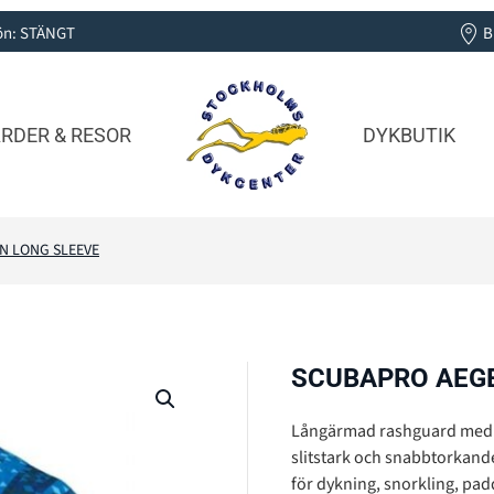
 Sön: STÄNGT
B
RDER & RESOR
DYKBUTIK
N LONG SLEEVE
SCUBAPRO AEG
Långärmad rashguard med UP
slitstark och snabbtorkand
för dykning, snorkling, padd