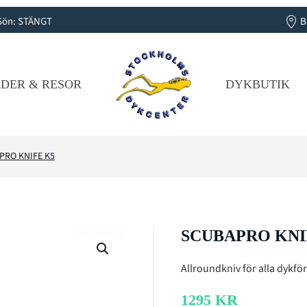
B
 | Sön: STÄNGT
DER & RESOR
DYKBUTIK
PRO KNIFE K5
SCUBAPRO KNI
Allroundkniv för alla dykfö
1295
KR