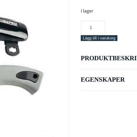
I lager
Scubapro
Knife
K5
Lägg till i varukorg
mängd
PRODUKTBESKRI
EGENSKAPER