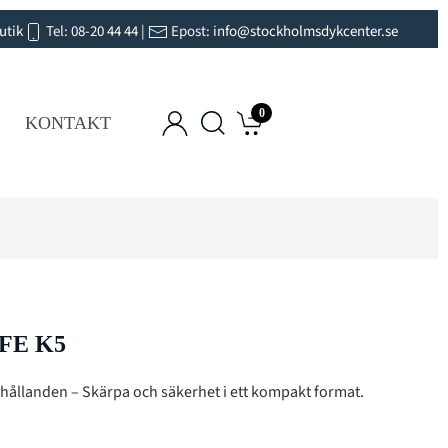
utik
Tel:
08-20 44 44
|
Epost:
info@stockholmsdykcenter.se
0
KONTAKT
FE K5
rhållanden – Skärpa och säkerhet i ett kompakt format.