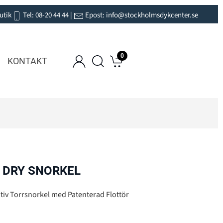
utik
Tel:
08-20 44 44
|
Epost:
info@stockholmsdykcenter.se
0
KONTAKT
 DRY SNORKEL
ativ Torrsnorkel med Patenterad Flottör