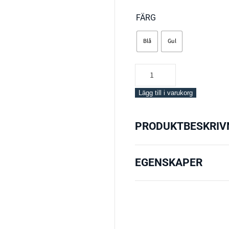
FÄRG
Blå
Gul
Scubapro
Mini
Dry
Lägg till i varukorg
Snorkel
mängd
PRODUKTBESKRIV
EGENSKAPER