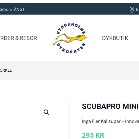
0 | Sön: STÄNGT
B
RDER & RESOR
DYKBUTIK
NORKEL
SCUBAPRO MINI
Inga Fler Kallsupar – Innov
295
KR