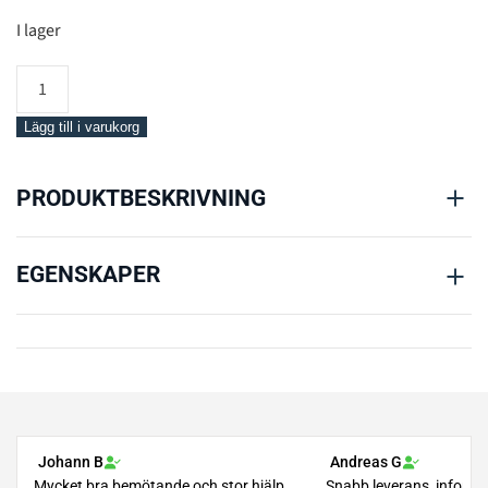
I lager
Scubapro
Rotating
3
Lägg till i varukorg
Hose
Holder
PRODUKTBESKRIVNING
mängd
EGENSKAPER