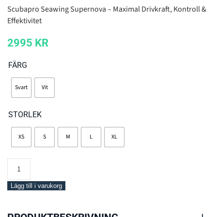
Scubapro Seawing Supernova – Maximal Drivkraft, Kontroll &
Effektivitet
2995
KR
FÄRG
Svart
Vit
STORLEK
XS
S
M
L
XL
Scubapro
SeaWing
SuperNova
Lägg till i varukorg
Fenor
mängd