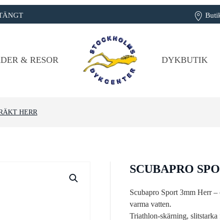
: STÄNGT
Buti
DER & RESOR
DYKBUTIK
RÄKT HERR
SCUBAPRO SP
Scubapro Sport 3mm Herr – e
varma vatten.
Triathlon-skärning, slitstarka