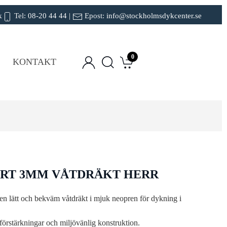
k
Tel:
08-20 44 44
|
Epost:
info@stockholmsdykcenter.se
0
KONTAKT
ORT 3MM VÅTDRÄKT HERR
n lätt och bekväm våtdräkt i mjuk neopren för dykning i
 förstärkningar och miljövänlig konstruktion.