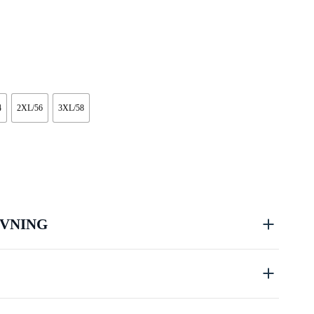
4
2XL/56
3XL/58
VNING