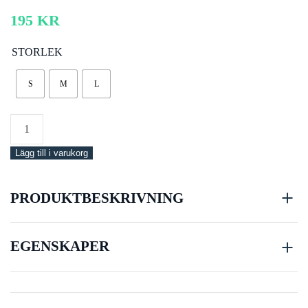
195
KR
STORLEK
S
M
L
Si-
Tech
Lägg till i varukorg
Latex
Handledstätningar
mängd
PRODUKTBESKRIVNING
EGENSKAPER