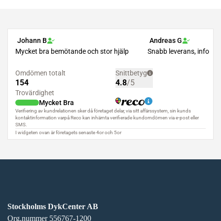
Stockholms DykCenter AB
Org.nummer 556767-1200