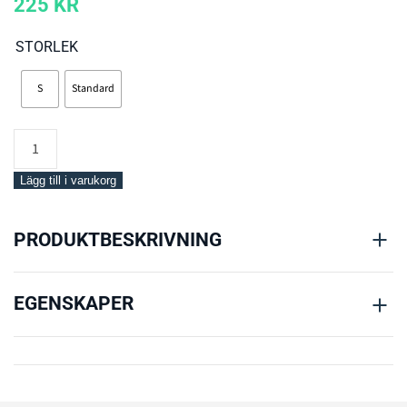
225
KR
STORLEK
S
Standard
Si-
tech
Siliflex
Lägg till i varukorg
Manschetter
mängd
PRODUKTBESKRIVNING
EGENSKAPER