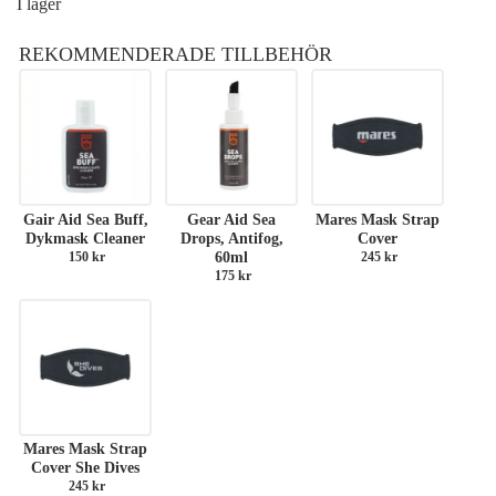
I lager
REKOMMENDERADE TILLBEHÖR
Gair Aid Sea Buff,
Gear Aid Sea
Mares Mask Strap
Dykmask Cleaner
Drops, Antifog,
Cover
150
kr
60ml
245
kr
175
kr
Mares Mask Strap
Cover She Dives
245
kr