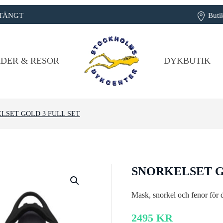
: STÄNGT
Buti
DER & RESOR
DYKBUTIK
LSET GOLD 3 FULL SET
SNORKELSET G
Mask, snorkel och fenor för di
2495
KR