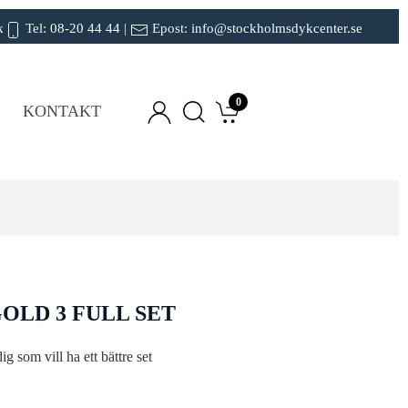
k
Tel:
08-20 44 44
|
Epost:
info@stockholmsdykcenter.se
0
KONTAKT
OLD 3 FULL SET
g som vill ha ett bättre set