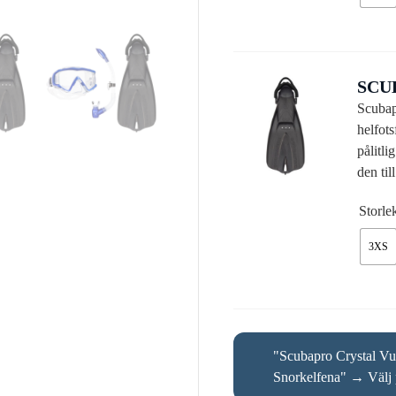
SCU
Scubapr
helfots
pålitli
den til
Storl
3XS
"Scubapro Crystal Vu
Snorkelfena"
→
Välj 