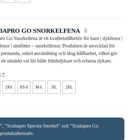
BAPRO GO SNORKELFENA
o Go Snorkelfena är ett kvalitetstillbehör för barn | dykfenor |
fenor | simfötter – snorkelfenor. Produkten är utvecklad för
g prestanda, enkel användning och lång hållbarhet, vilket gör
l ett utmärkt val för både fritidsdykare och erfarna dykare.
ek
*
2XS
XS-S
M-L
XL
2XL
", "Scubapro Spectra Snorkel" och "Scubapro Go
produktalternativ.