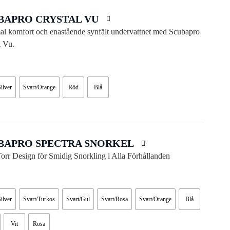
BAPRO CRYSTAL VU
l komfort och enastående synfält undervattnet med Scubapro
l Vu.
Silver
Svart/Orange
Röd
Blå
BAPRO SPECTRA SNORKEL
orr Design för Smidig Snorkling i Alla Förhållanden
Silver
Svart/Turkos
Svart/Gul
Svart/Rosa
Svart/Orange
Blå
Vit
Rosa