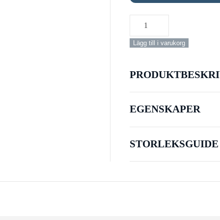
Snorkelset
Gold
Lägg till i varukorg
3
Full
Set
PRODUKTBESKRI
mängd
EGENSKAPER
STORLEKSGUIDE