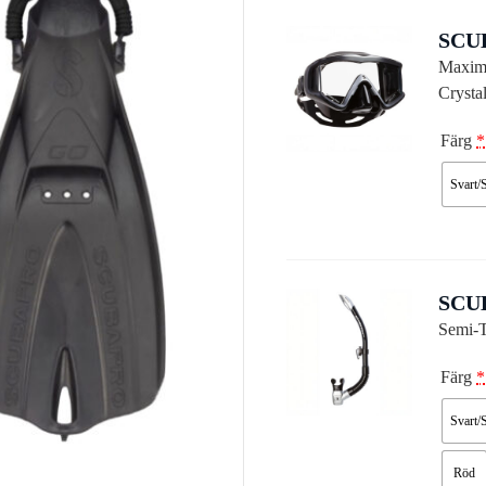
SCU
Maxima
Crysta
Färg
*
Svart/
SCU
Semi-T
Färg
*
Svart/
Röd