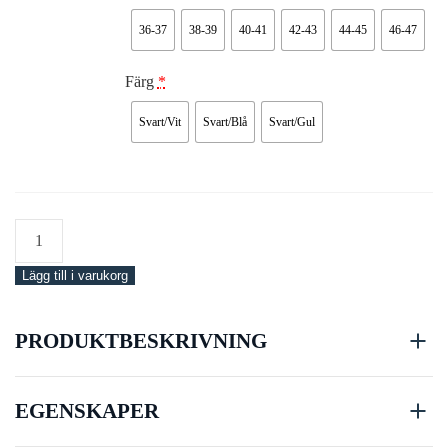
36-37
38-39
40-41
42-43
44-45
46-47
Färg
*
Svart/Vit
Svart/Blå
Svart/Gul
Snorkelset
Silver
Lägg till i varukorg
Full
Set
mängd
PRODUKTBESKRIVNING
EGENSKAPER