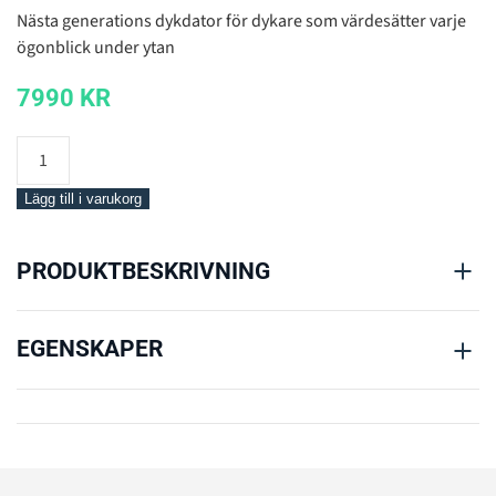
Nästa generations dykdator för dykare som värdesätter varje
ögonblick under ytan
7990
KR
Suunto
Nautic
Bungee
Lägg till i varukorg
mängd
PRODUKTBESKRIVNING
EGENSKAPER