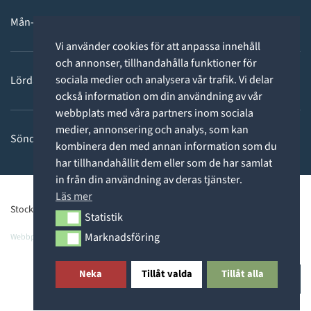
Mån-fre: 11 - 18
Vi använder cookies för att anpassa innehåll
och annonser, tillhandahålla funktioner för
sociala medier och analysera vår trafik. Vi delar
Lördag: 11-15
också information om din användning av vår
webbplats med våra partners inom sociala
medier, annonsering och analys, som kan
Söndag: STÄNGT
kombinera den med annan information som du
har tillhandahållit dem eller som de har samlat
in från din användning av deras tjänster.
Läs mer
Stockholms Dykcenter ©2026 -
Privacy Policy
Statistik
Statistik
Marknadsföring
Webbpartner
Webbproffs.se
Marknadsföring
Neka
Tillåt valda
Tillåt alla