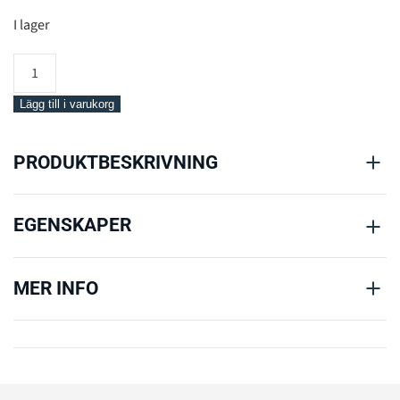
I lager
SI-
Tech
Oberon
Lägg till i varukorg
Dry
Glove
PRODUKTBESKRIVNING
System
mängd
EGENSKAPER
MER INFO