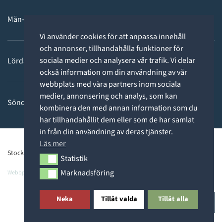
Mån-fre: 11 - 18
Vi använder cookies för att anpassa innehåll
och annonser, tillhandahålla funktioner för
sociala medier och analysera vår trafik. Vi delar
Lördag: 11-15
också information om din användning av vår
webbplats med våra partners inom sociala
medier, annonsering och analys, som kan
Söndag: STÄNGT
kombinera den med annan information som du
har tillhandahållit dem eller som de har samlat
in från din användning av deras tjänster.
Läs mer
Stockholms Dykcenter ©2026 -
Privacy Policy
Statistik
Statistik
Marknadsföring
Webbpartner
Webbproffs.se
Marknadsföring
Neka
Tillåt valda
Tillåt alla