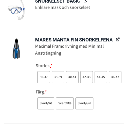
SNORKELSET BASIC
Enklare mask och snorkelset
MARES MANTA FIN SNORKELFENA
Maximal Framdrivning med Minimal
Ansträngning
Storlek
*
36-37
38-39
40-41
42-43
44-45
46-47
Färg
*
Svart/Vit
Svart/Blå
Svart/Gul