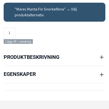
"Mares Manta Fin Snorkelfena"
→
Välj
produktalternativ.
Snorkelset
Basic
Full
Lägg till i varukorg
Set
mängd
PRODUKTBESKRIVNING
EGENSKAPER