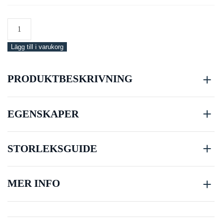
Snorkelset
Junior
Lägg till i varukorg
Diamond
Full
Set
PRODUKTBESKRIVNING
mängd
EGENSKAPER
STORLEKSGUIDE
MER INFO