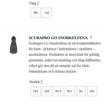
Färg
*
Blå
Gul
SCUBAPRO GO SNORKELFENA
Scubapro Go Snorkelfena är ett kvalitetstillbehör
för barn | dykfenor | helfotsfenor | simfötter –
snorkelfenor. Produkten är utvecklad för pålitlig
prestanda, enkel användning och lång hållbarhet,
vilket gör den till ett utmärkt val för både
fritidsdykare och erfarna dykare.
Storlek
*
3XS
2XS
XS-S
M-L
XL
2XL