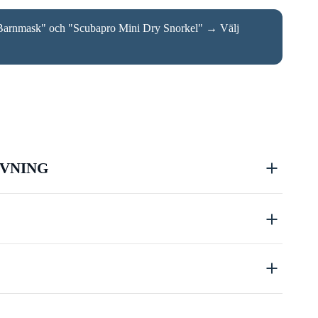
arnmask" och "Scubapro Mini Dry Snorkel"
→
Välj
VNING