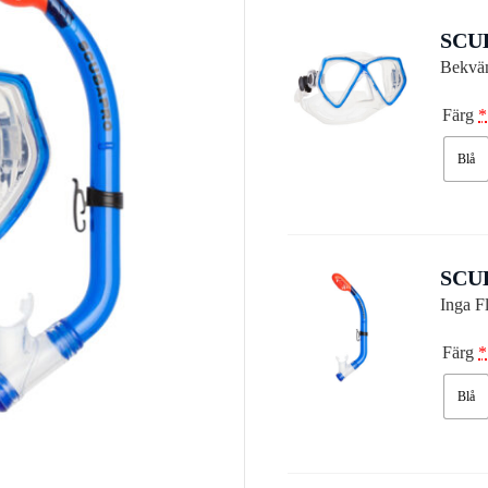
SCU
Bekväm
Färg
*
Blå
SCU
Inga F
Färg
*
Blå