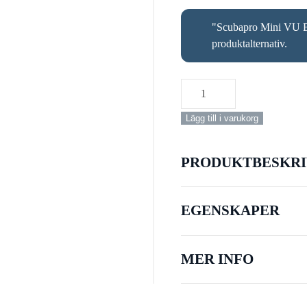
"Scubapro Mini VU B
produktalternativ.
Snorkelset
Junior
Lägg till i varukorg
Platinum
mängd
PRODUKTBESKRI
EGENSKAPER
MER INFO