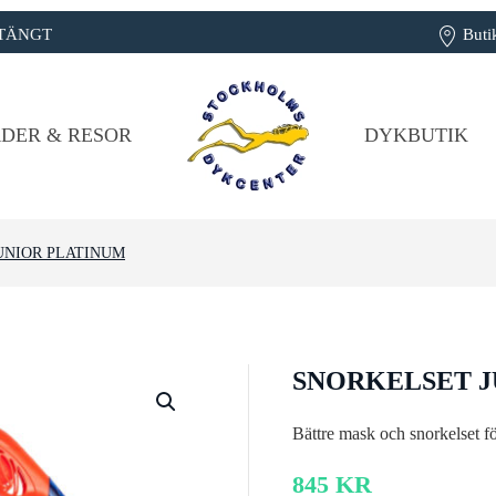
: STÄNGT
Buti
DER & RESOR
DYKBUTIK
UNIOR PLATINUM
SNORKELSET J
Bättre mask och snorkelset fö
845
KR